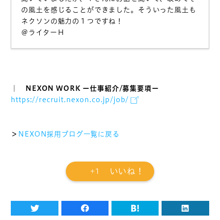
の風土を感じることができました。そういった風土も
ブログ
ネクソンの魅力の１つですね！
個人情報保護方針
＠ライターＨ
｜ NEXON WORK ー仕事紹介/募集要項ー
https://recruit.nexon.co.jp/job/
＞
NEXON採用ブログ一覧に戻る
+1