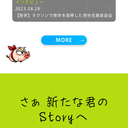
インタビュー
イ
2023.08.28
20
ーが
【育休】ネクソンで育休を取得した男性社員座談会
【
は
と
MORE