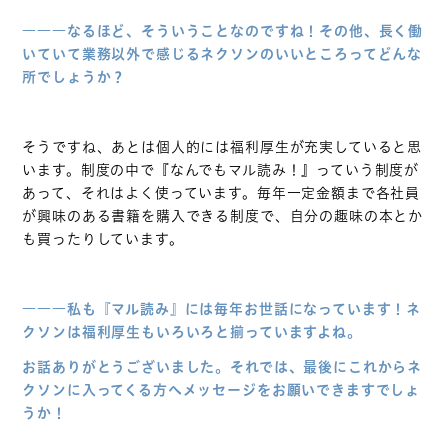
―――なるほど、そういうことなのですね！その他、長く働
いていて業務以外で感じるネクソンのいいところってどんな
所でしょうか？
そうですね、あとは個人的には福利厚生が充実していると思
います。制度の中で『なんでもマル読み！』っていう制度が
あって、それはよく使っています。毎年一定金額まで各社員
が興味のある書籍を購入できる制度で、自分の趣味の本とか
も買ったりしています。
―――私も『マル読み』には毎年お世話になっています！ネ
クソンは福利厚生もいろいろと揃っていますよね。
トップ
お話ありがとうございました。それでは、最後にこれからネ
クソンに入ってくる方へメッセージをお願いできますでしょ
コンセプト
うか！
会社紹介