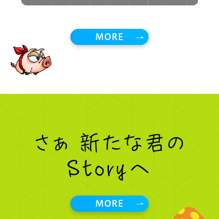
は
と
MORE
MORE