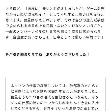
職場紹介
さきほど、「適度に」緩いとお伝えしましたが、ゲーム業界
だからと緩い環境をイメージして入社すると痛い目をみると
仕事紹介/募集職種
思います。裁量は与えられますが、それは自分の選んだ手段
社員紹介
で求められる成果の上を目指さないといけないということ。
一般のメンバーレベルの社員でも同じく成果は求められま
福利厚生
す！自由度が高いからこそ、仕事としては厳しい環境です！
キャリア形成/研修制度
ブログ
身が引き締まりますね！ありがとうございました！
個人情報保護方針
ネクソンの仕事の裁量については、他部署の方からも
以前同じようなお話をお聞きすることがありました。
裁量をもちつつ目標達成を目指せるという点も、ネク
ソンの仕事の魅力の一つかもしれません！今後に入社
してくださる方も、ぜひそういった環境で活躍してい