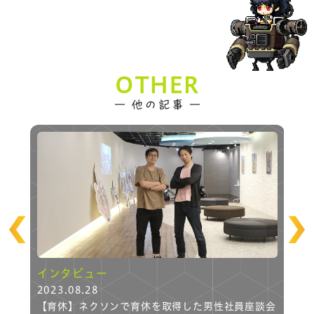
OTHER
インタビュー
イ
2023.08.28
20
ーが
【育休】ネクソンで育休を取得した男性社員座談会
【