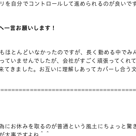
リを自分でコントロールして進められるのが良いで
福利厚生
キャリア形成/研修
へ一言お願いします！
ブログ
もほとんどいなかったのですが、長く勤める中でみ
集職種
個人情報保護方針
っていませんでしたが、会社がすごく頑張ってくれ
来てきました。お互いに理解しあってカバーし合う
=====================================
為にお休みを取るのが普通という風土にちょっと驚
が大事ですよね＾＾