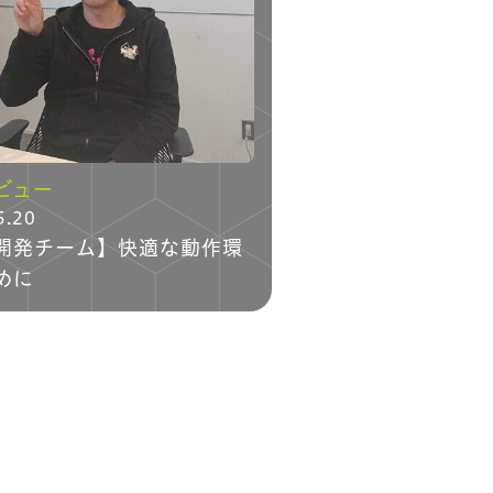
制度
ビュー
5.20
開発チーム】快適な動作環
めに