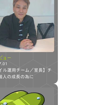
ビュー
7.01
イル運用チーム／室長】チ
個人の成長の為に