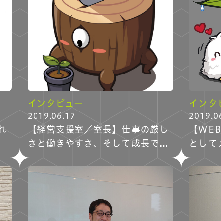
インタビュー
インタ
2019.06.17
2019.0
れ
【経営支援室／室長】仕事の厳し
【WE
さと働きやすさ、そして成長でき
として
る環境がここに。
社員紹介
福利厚生