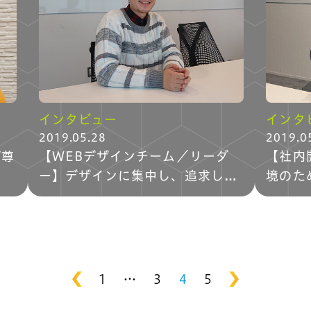
キャリア形成/研修
ブログ
集職種
個人情報保護方針
インタビュー
インタ
2019.05.28
2019.0
が尊
【WEBデザインチーム／リーダ
【社内
ー】デザインに集中し、追求して
境のた
いける魅力
1
…
3
4
5