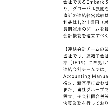
会社であるEmbark
り、グローバル展開
直近の連結経営成績は
利益は1,241億円
長期運用のゲームを
会計機能を確立すべ
【連結会計チームの
当社では、連結子会社
準（IFRS）に準拠
連結会計チームでは、
Accounting 
検討、新基準に合わ
また、当社グループで
設立、子会社間合併
決算業務を行ってお