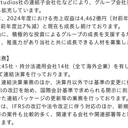
 Studios社の連結子会社化などにより、グループ会
も拡充しています。
、2024年度における売上収益は4,462億円（対前
（対前年度比7％減）と現在も成長し続けております。
軸に、積極的な投資によるグループの成長を支援する
く、推進力があり当社と共に成長できる人材を募集し
業務】
45社・持分法適用会社14社（全て海外企業）を有
して連結決算を行っております。
連結決算業務のほか、決算月以外では基準の変更に伴
Manualの改訂を始め、国際会計基準で求められる開示
せた連結パッケージの更新等の業務を行っております
は、IFRSの改訂や法令改正に伴う対応のほか、新
等の案件も比較的多く、関連する会社や関連部署等と
ります。