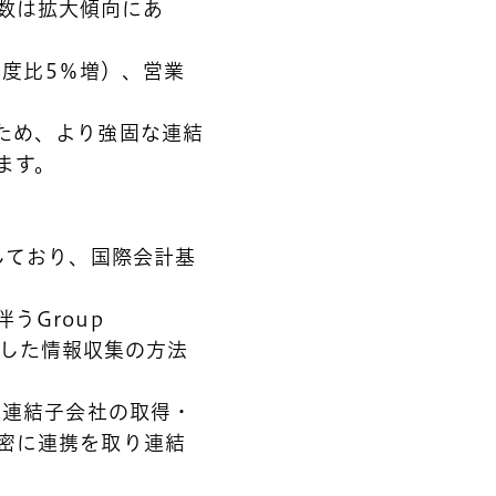
社数は拡大傾向にあ
年度比5％増）、営業
ため、より強固な連結
ます。
しており、国際会計基
うGroup
に則した情報収集の方法
。
規連結子会社の取得・
密に連携を取り連結