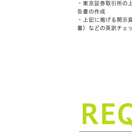
・東京証券取引所の
コンセプト
告書の作成
・上記に掲げる開示
会社紹介
書）などの英訳チェ
職場紹介
仕事紹介/募
RE